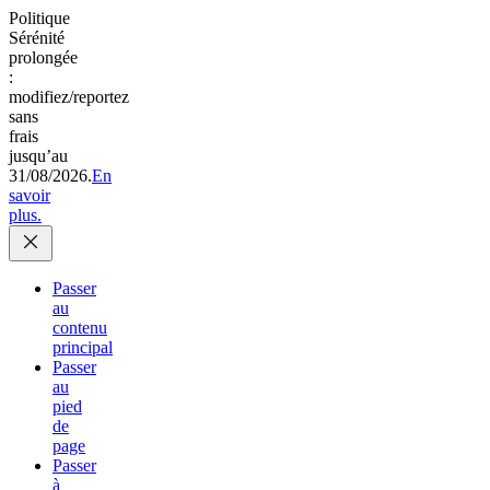
Politique
Sérénité
prolongée
:
modifiez/reportez
sans
frais
jusqu’au
31/08/2026.
En
savoir
plus.
Passer
au
contenu
principal
Passer
au
pied
de
page
Passer
à