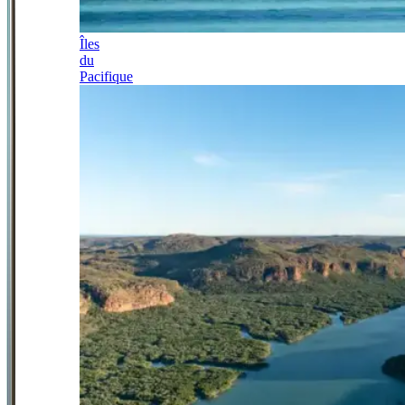
Îles
du
Pacifique