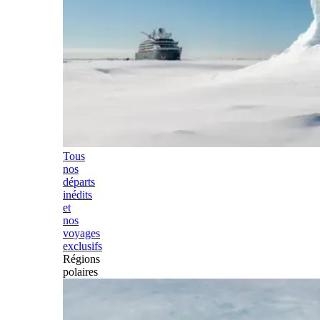
Tous
nos
départs
inédits
et
nos
voyages
exclusifs
Régions
polaires