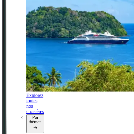
Explorez
toutes
nos
croisières
Par
thèmes