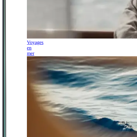
Voyages
en
mer