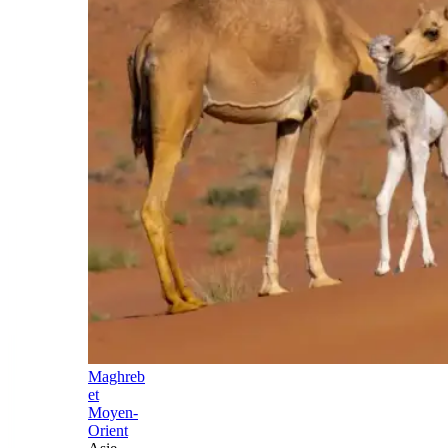
Maghreb
et
Moyen-
Orient