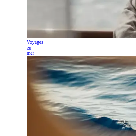
Voyages
en
mer