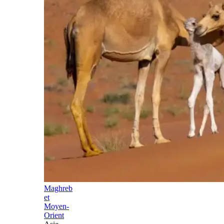
Maghreb
et
Moyen-
Orient