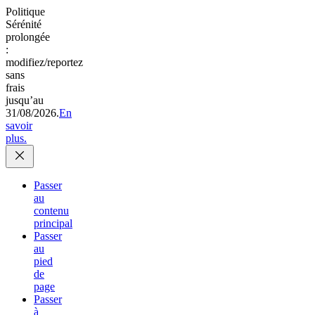
Politique
Sérénité
prolongée
:
modifiez/reportez
sans
frais
jusqu’au
31/08/2026.
En
savoir
plus.
Passer
au
contenu
principal
Passer
au
pied
de
page
Passer
à