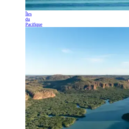
Îles
du
Pacifique