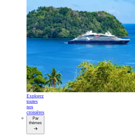
Explorez
toutes
nos
croisières
Par
thèmes