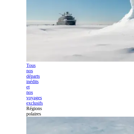
Tous
nos
départs
inédits
et
nos
voyages
exclusifs
Régions
polaires