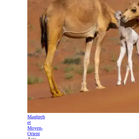
Maghreb
et
Moyen-
Orient