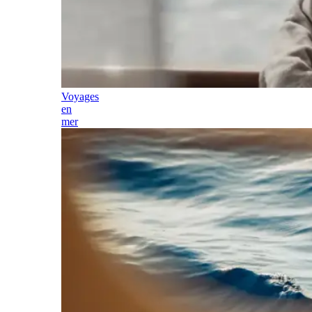
Voyages
en
mer