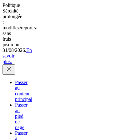
Politique
Sérénité
prolongée
:
modifiez/reportez
sans
frais
jusqu’au
31/08/2026.
En
savoir
plus.
Passer
au
contenu
principal
Passer
au
pied
de
page
Passer
à