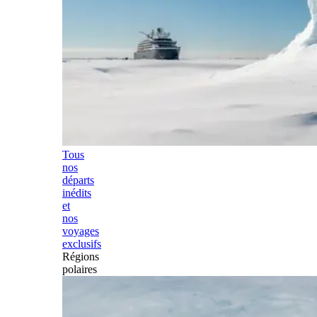
Tous
nos
départs
inédits
et
nos
voyages
exclusifs
Régions
polaires