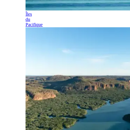
Îles
du
Pacifique