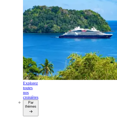
Explorez
toutes
nos
croisières
Par
thèmes