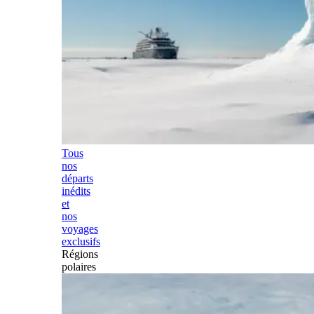
Tous
nos
départs
inédits
et
nos
voyages
exclusifs
Régions
polaires