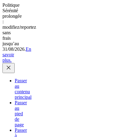
Politique
Sérénité
prolongée
:
modifiez/reportez
sans
frais
jusqu’au
31/08/2026.
En
savoir
plus.
Passer
au
contenu
principal
Passer
au
pied
de
page
Passer
à