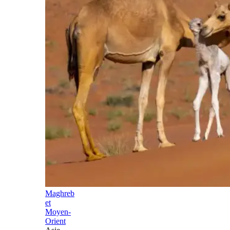
Maghreb
et
Moyen-
Orient