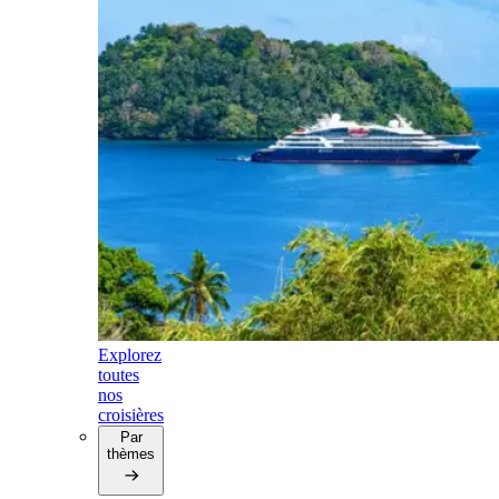
Explorez
toutes
nos
croisières
Par
thèmes