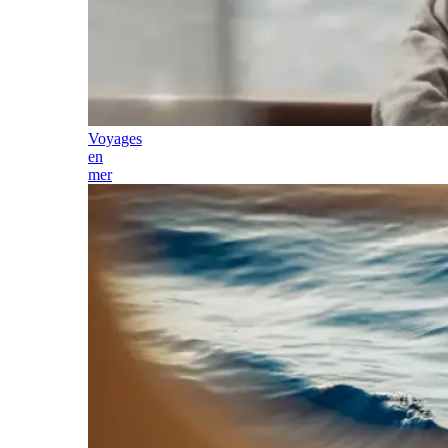
Voyages
en
mer