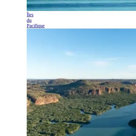
Îles
du
Pacifique