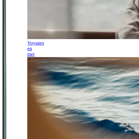
Voyages
en
mer