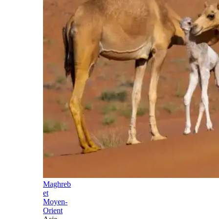
Maghreb
et
Moyen-
Orient