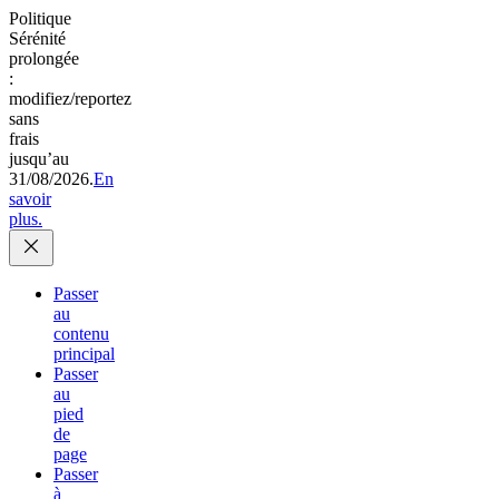
Politique
Sérénité
prolongée
:
modifiez/reportez
sans
frais
jusqu’au
31/08/2026.
En
savoir
plus.
Passer
au
contenu
principal
Passer
au
pied
de
page
Passer
à