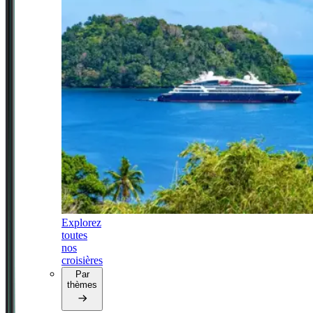
Explorez
toutes
nos
croisières
Par
thèmes