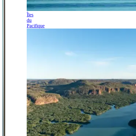
Îles
du
Pacifique