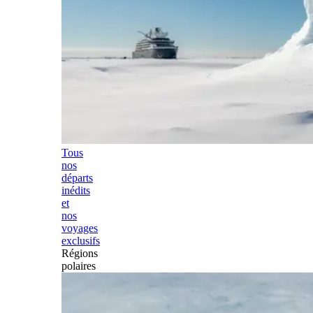
Tous
nos
départs
inédits
et
nos
voyages
exclusifs
Régions
polaires