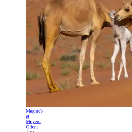
Maghreb
et
Moyen-
Orient