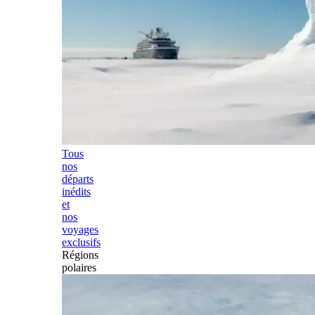
Tous
nos
départs
inédits
et
nos
voyages
exclusifs
Régions
polaires