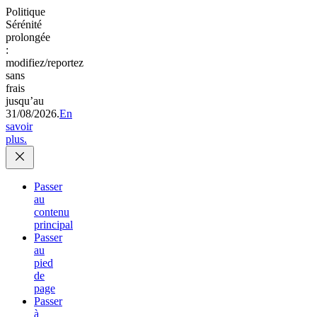
Politique
Sérénité
prolongée
:
modifiez/reportez
sans
frais
jusqu’au
31/08/2026.
En
savoir
plus.
Passer
au
contenu
principal
Passer
au
pied
de
page
Passer
à