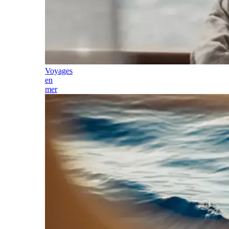
Voyages
en
mer