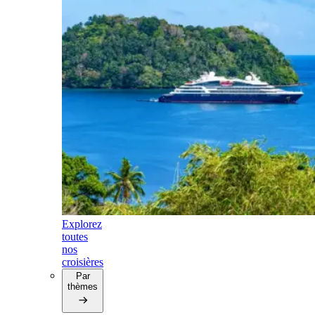
Explorez
toutes
nos
croisières
Par
thèmes