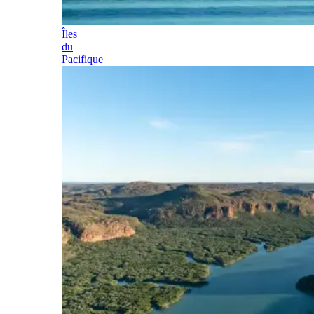
Îles
du
Pacifique