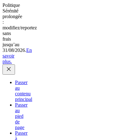
Politique
Sérénité
prolongée
:
modifiez/reportez
sans
frais
jusqu’au
31/08/2026.
En
savoir
plus.
Passer
au
contenu
principal
Passer
au
pied
de
page
Passer
à