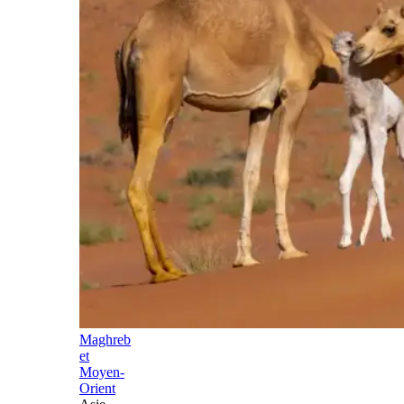
Maghreb
et
Moyen-
Orient