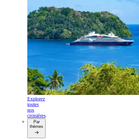
Explorez
toutes
nos
croisières
Par
thèmes