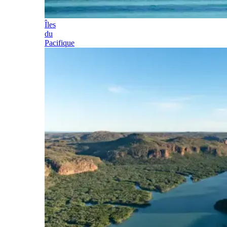
Îles
du
Pacifique