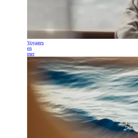
Voyages
en
mer