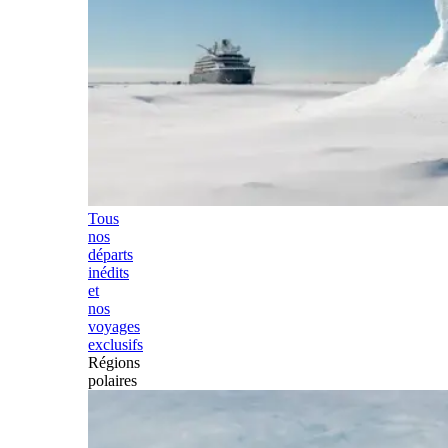
Tous
nos
départs
inédits
et
nos
voyages
exclusifs
Régions
polaires