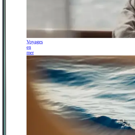
Voyages
en
mer