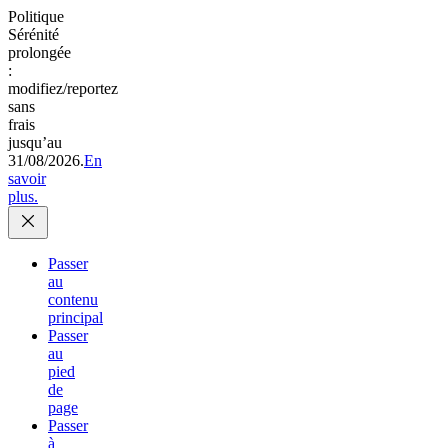
Politique
Sérénité
prolongée
:
modifiez/reportez
sans
frais
jusqu’au
31/08/2026.
En
savoir
plus.
Passer
au
contenu
principal
Passer
au
pied
de
page
Passer
à