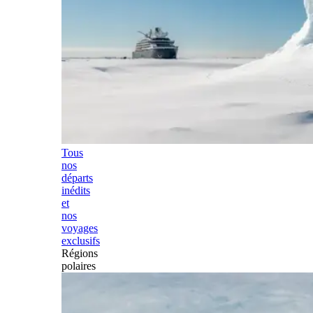
Tous
nos
départs
inédits
et
nos
voyages
exclusifs
Régions
polaires