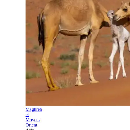
Maghreb
et
Moyen-
Orient