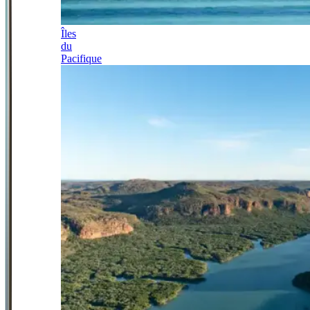
Îles
du
Pacifique