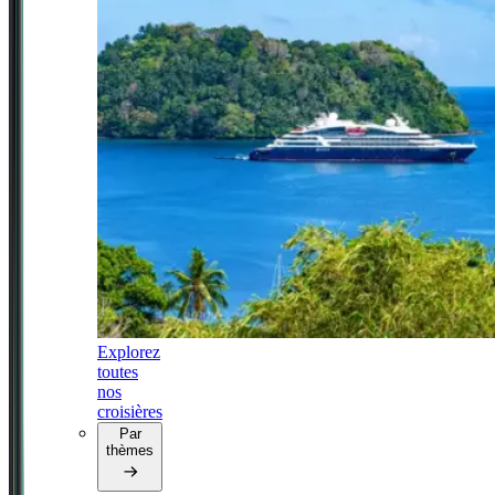
Explorez
toutes
nos
croisières
Par
thèmes