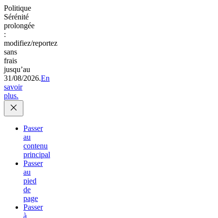
Politique
Sérénité
prolongée
:
modifiez/reportez
sans
frais
jusqu’au
31/08/2026.
En
savoir
plus.
Passer
au
contenu
principal
Passer
au
pied
de
page
Passer
à