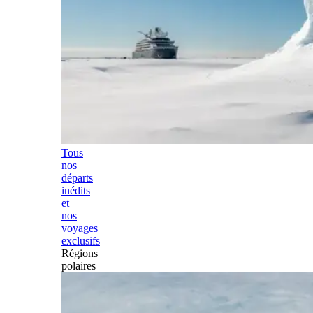
Tous
nos
départs
inédits
et
nos
voyages
exclusifs
Régions
polaires