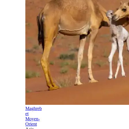
Maghreb
et
Moyen-
Orient