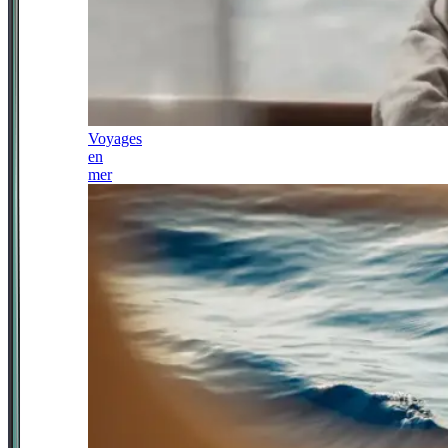
Voyages
en
mer