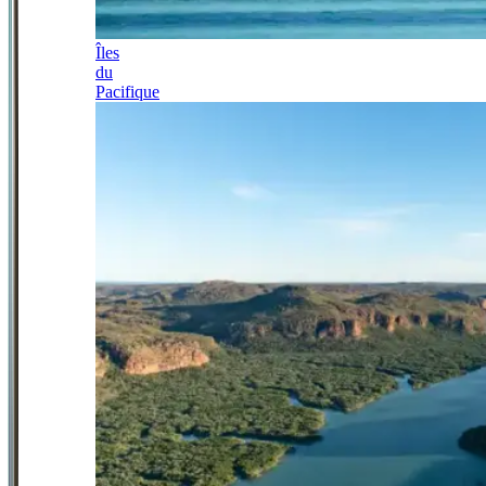
Îles
du
Pacifique