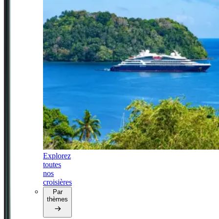
Explorez
toutes
nos
croisières
Par
thèmes