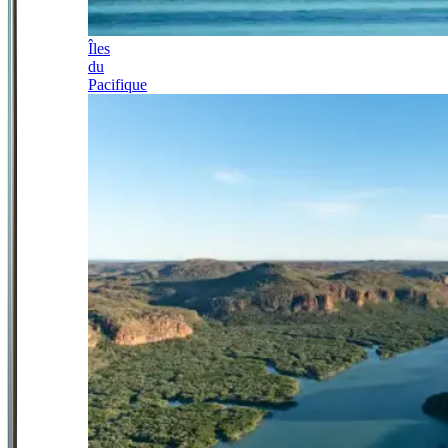
Îles
du
Pacifique