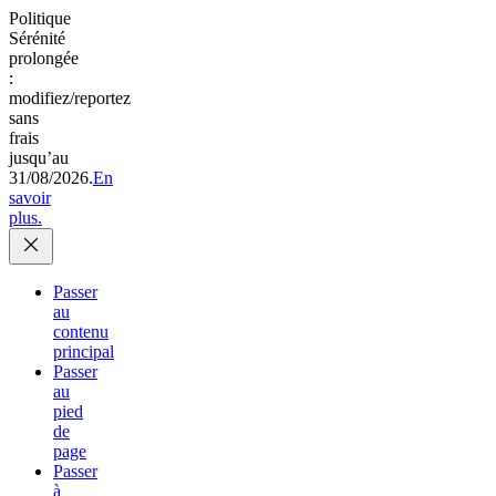
Politique
Sérénité
prolongée
:
modifiez/reportez
sans
frais
jusqu’au
31/08/2026.
En
savoir
plus.
Passer
au
contenu
principal
Passer
au
pied
de
page
Passer
à