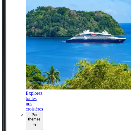
Explorez
toutes
nos
croisières
Par
thèmes