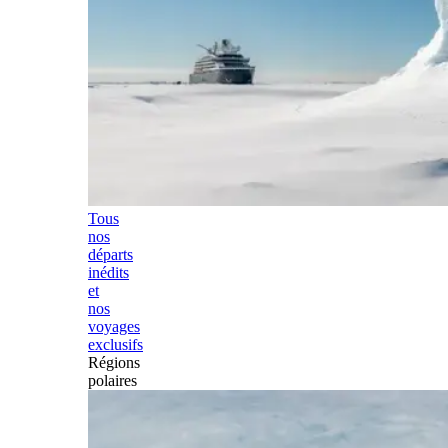
Tous
nos
départs
inédits
et
nos
voyages
exclusifs
Régions
polaires