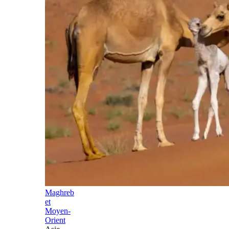
Maghreb
et
Moyen-
Orient