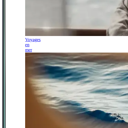
Voyages
en
mer