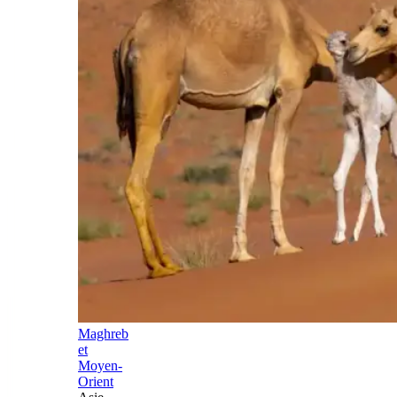
Maghreb
et
Moyen-
Orient