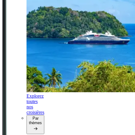
Explorez
toutes
nos
croisières
Par
thèmes