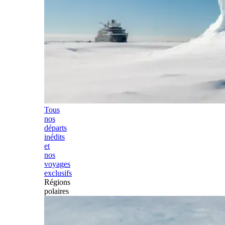
Tous
nos
départs
inédits
et
nos
voyages
exclusifs
Régions
polaires