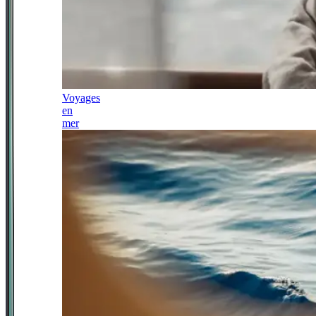
Voyages
en
mer