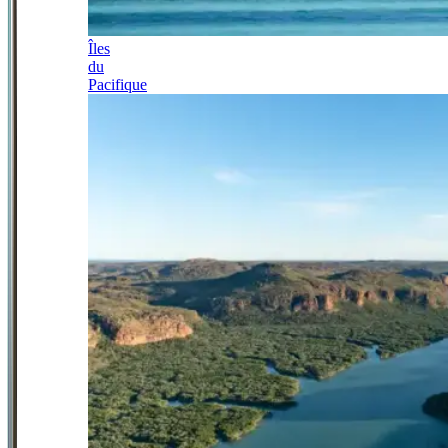
Îles
du
Pacifique