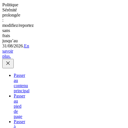
Politique
Sérénité
prolongée
:
modifiez/reportez
sans
frais
jusqu’au
31/08/2026.
En
savoir
plus.
Passer
au
contenu
principal
Passer
au
pied
de
page
Passer
à