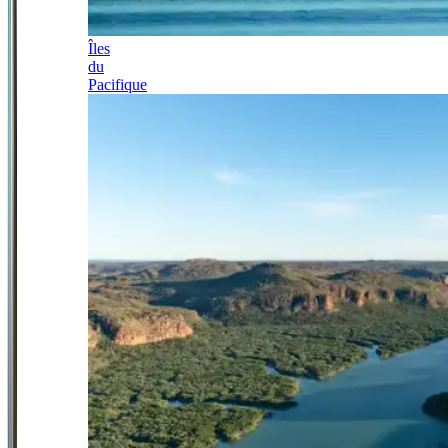
Îles
du
Pacifique