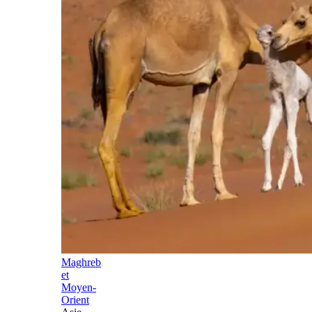
Maghreb
et
Moyen-
Orient