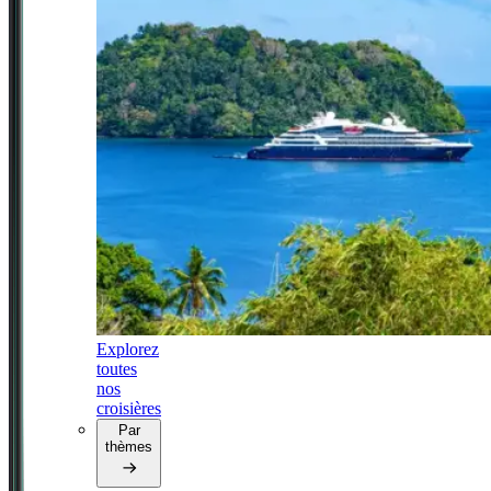
Explorez
toutes
nos
croisières
Par
thèmes