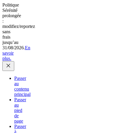
Politique
Sérénité
prolongée
:
modifiez/reportez
sans
frais
jusqu’au
31/08/2026.
En
savoir
plus.
Passer
au
contenu
principal
Passer
au
pied
de
page
Passer
à