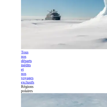
Tous
nos
départs
inédits
et
nos
voyages
exclusifs
Régions
polaires