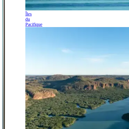
Îles
du
Pacifique