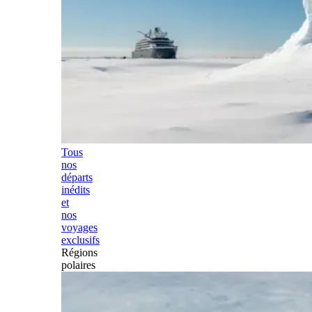
Tous
nos
départs
inédits
et
nos
voyages
exclusifs
Régions
polaires