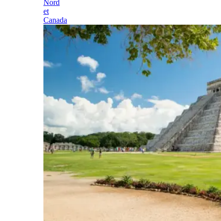
Nord
et
Canada