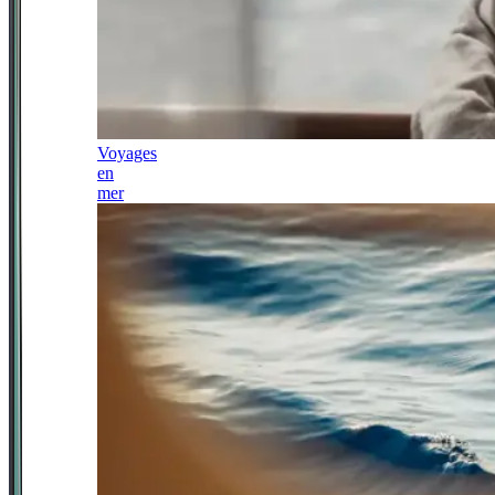
Voyages
en
mer