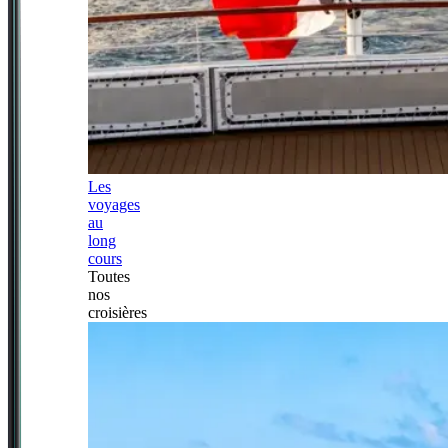
Les
voyages
au
long
cours
Toutes
nos
croisières