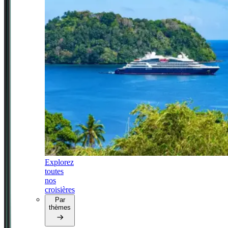
Explorez
toutes
nos
croisières
Par
thèmes