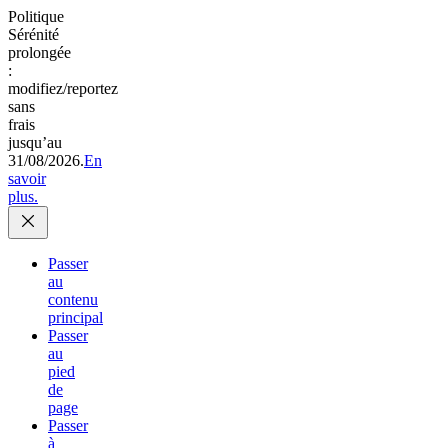
Politique
Sérénité
prolongée
:
modifiez/reportez
sans
frais
jusqu’au
31/08/2026.
En
savoir
plus.
Passer
au
contenu
principal
Passer
au
pied
de
page
Passer
à