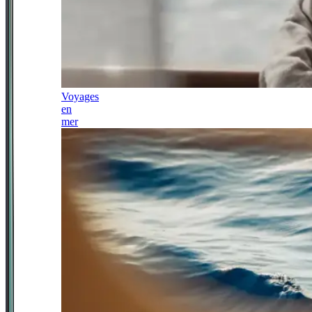
Voyages
en
mer