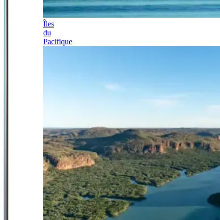
Îles
du
Pacifique