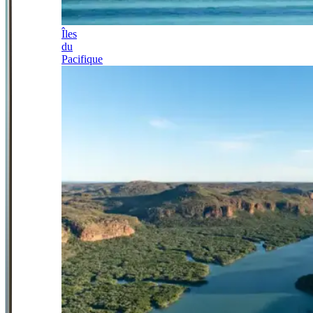
Îles
du
Pacifique