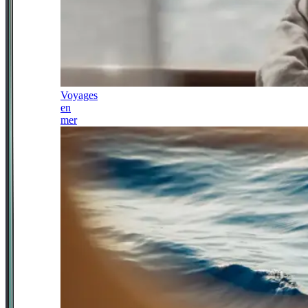
Voyages
en
mer