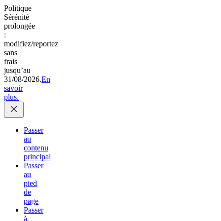
Politique
Sérénité
prolongée
:
modifiez/reportez
sans
frais
jusqu’au
31/08/2026.
En
savoir
plus.
Passer
au
contenu
principal
Passer
au
pied
de
page
Passer
à