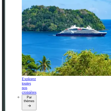
Explorez
toutes
nos
croisières
Par
thèmes