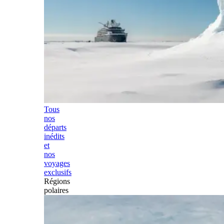
Tous
nos
départs
inédits
et
nos
voyages
exclusifs
Régions
polaires