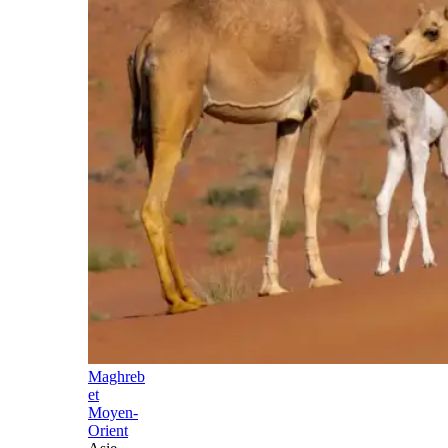
Maghreb
et
Moyen-
Orient