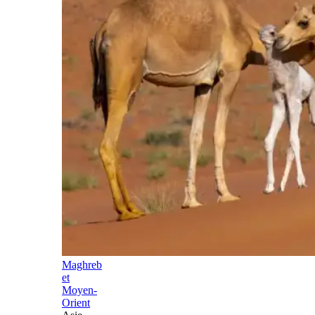
Maghreb
et
Moyen-
Orient