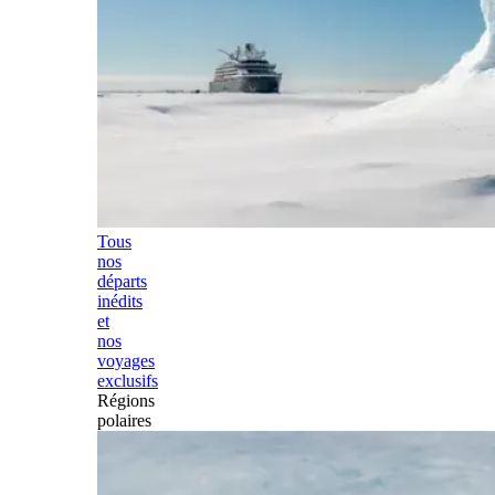
Tous
nos
départs
inédits
et
nos
voyages
exclusifs
Régions
polaires