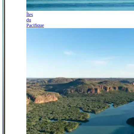
Îles
du
Pacifique