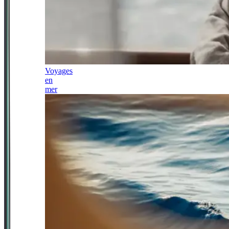
Voyages
en
mer