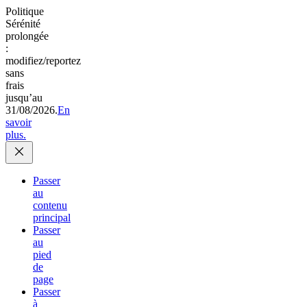
Politique
Sérénité
prolongée
:
modifiez/reportez
sans
frais
jusqu’au
31/08/2026.
En
savoir
plus.
Passer
au
contenu
principal
Passer
au
pied
de
page
Passer
à