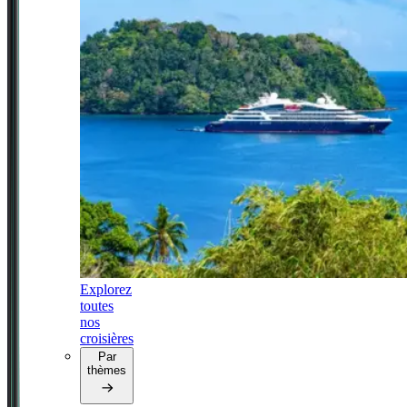
Explorez
toutes
nos
croisières
Par
thèmes