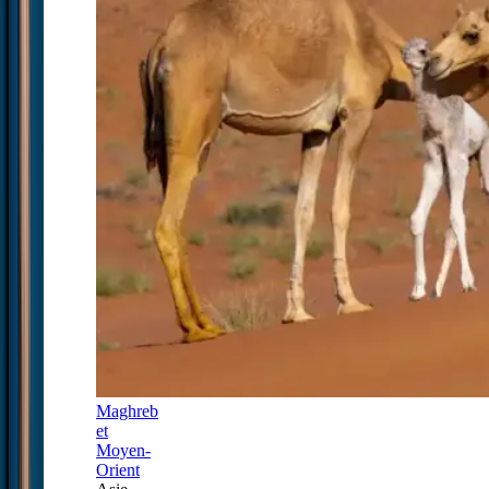
Maghreb
et
Moyen-
Orient