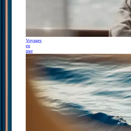
Voyages
en
mer