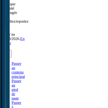
Politique
Sérénité
prolongée
:
modifiez/reportez
sans
frais
jusqu’au
31/08/2026.
En
savoir
plus.
Passer
au
contenu
principal
Passer
au
pied
de
page
Passer
à