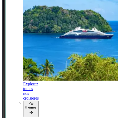
Explorez
toutes
nos
croisières
Par
thèmes