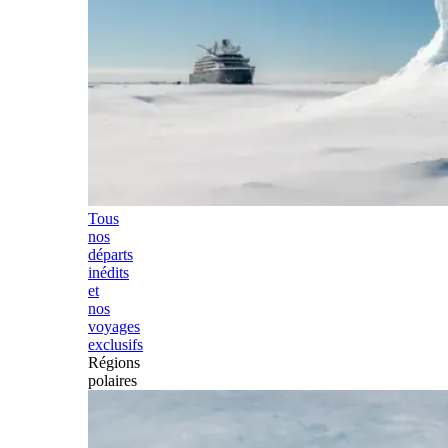
Tous
nos
départs
inédits
et
nos
voyages
exclusifs
Régions
polaires