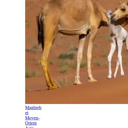
Maghreb
et
Moyen-
Orient