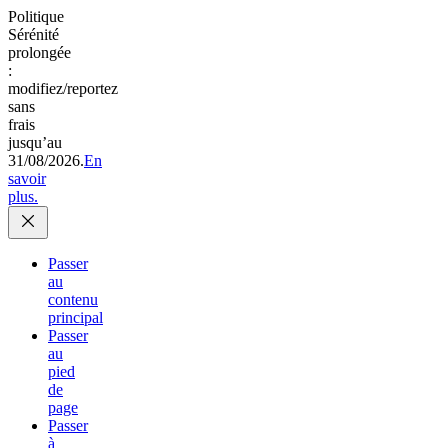
Politique
Sérénité
prolongée
:
modifiez/reportez
sans
frais
jusqu’au
31/08/2026.
En
savoir
plus.
Passer
au
contenu
principal
Passer
au
pied
de
page
Passer
à