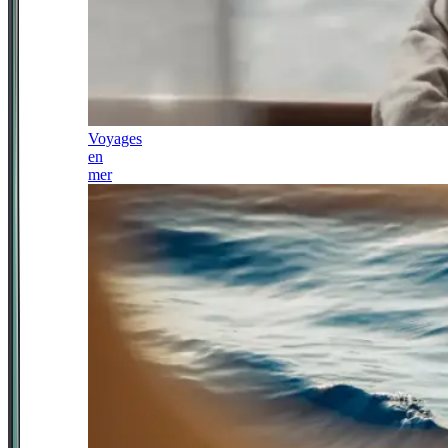
Voyages
en
mer