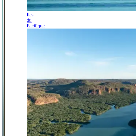
Îles
du
Pacifique