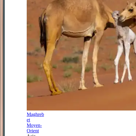
Maghreb
et
Moyen-
Orient