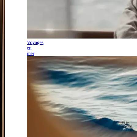
Voyages
en
mer