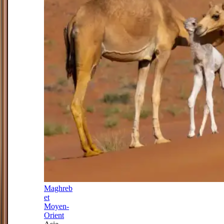
Maghreb
et
Moyen-
Orient