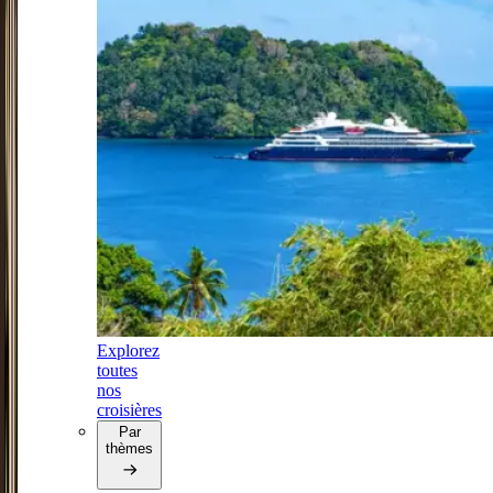
Explorez
toutes
nos
croisières
Par
thèmes