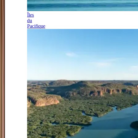
Îles
du
Pacifique