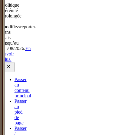
Politique
Sérénité
prolongée
:
modifiez/reportez
sans
frais
jusqu’au
31/08/2026.
En
savoir
plus.
Passer
au
contenu
principal
Passer
au
pied
de
page
Passer
à