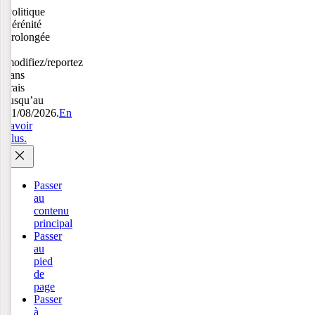
Politique
Sérénité
prolongée
:
modifiez/reportez
sans
frais
jusqu’au
31/08/2026.
En
savoir
plus.
Passer
au
contenu
principal
Passer
au
pied
de
page
Passer
à