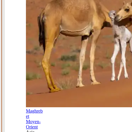
Maghreb
et
Moyen-
Orient