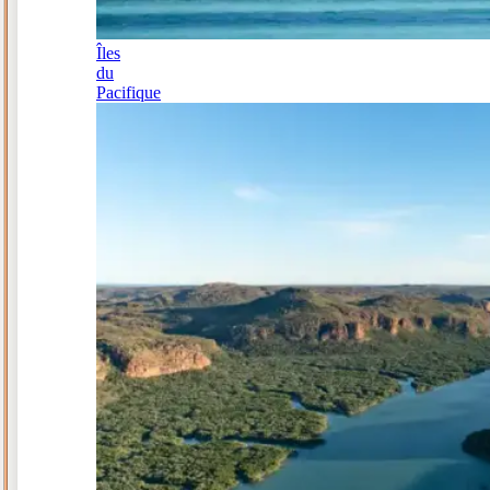
Îles
du
Pacifique