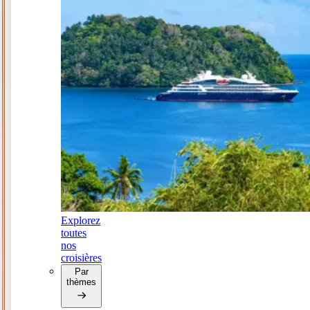
Explorez
toutes
nos
croisières
Par
thèmes