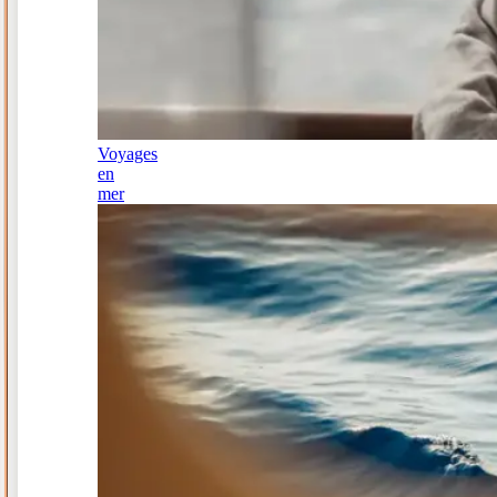
Voyages
en
mer