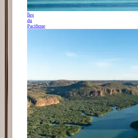
Îles
du
Pacifique