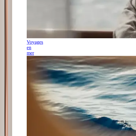
Voyages
en
mer