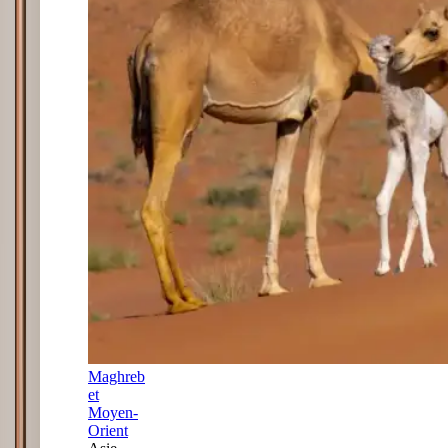
Maghreb
et
Moyen-
Orient