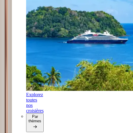
Explorez
toutes
nos
croisières
Par
thèmes