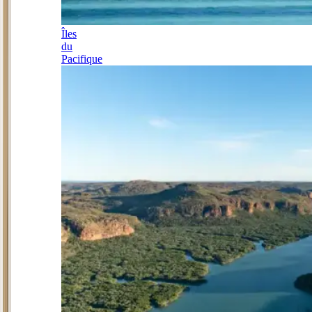
Îles
du
Pacifique