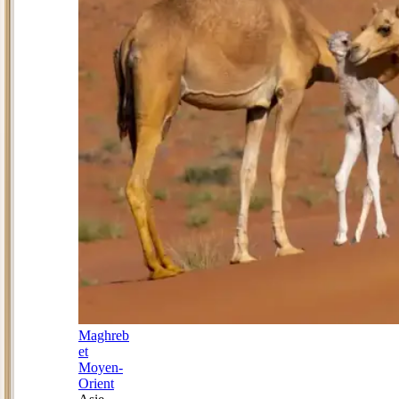
Maghreb
et
Moyen-
Orient