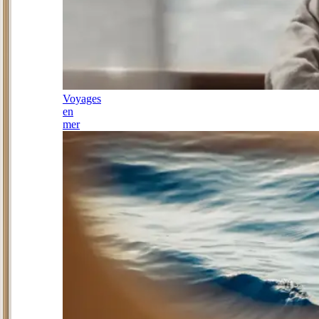
Voyages
en
mer