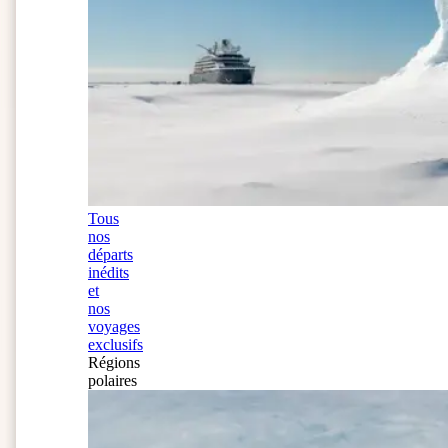
Tous
nos
départs
inédits
et
nos
voyages
exclusifs
Régions
polaires