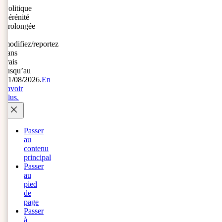
Politique
Sérénité
prolongée
:
modifiez/reportez
sans
frais
jusqu’au
31/08/2026.
En
savoir
plus.
Passer
au
contenu
principal
Passer
au
pied
de
page
Passer
à