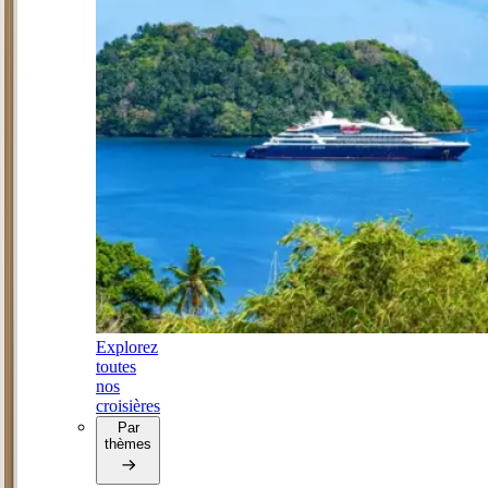
Explorez
toutes
nos
croisières
Par
thèmes