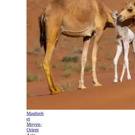
Maghreb
et
Moyen-
Orient