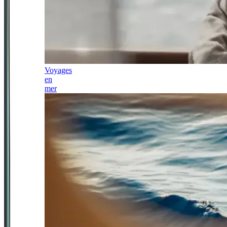
Voyages
en
mer