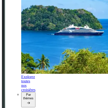
Explorez
toutes
nos
croisières
Par
thèmes