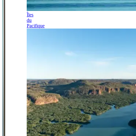
Îles
du
Pacifique