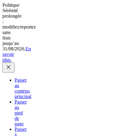
Politique
Sérénité
prolongée
:
modifiez/reportez
sans
frais
jusqu’au
31/08/2026.
En
savoir
plus.
Passer
au
contenu
principal
Passer
au
pied
de
page
Passer
à