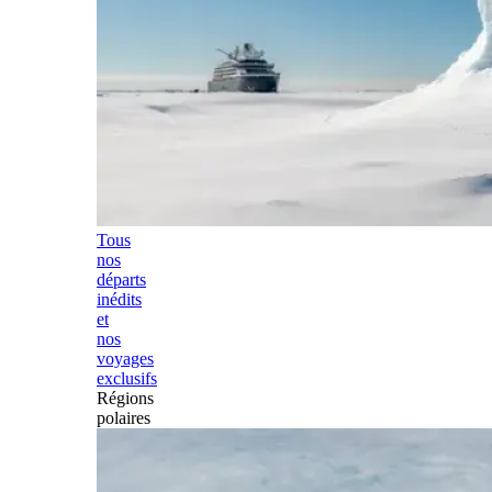
Tous
nos
départs
inédits
et
nos
voyages
exclusifs
Régions
polaires