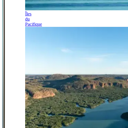
Îles
du
Pacifique