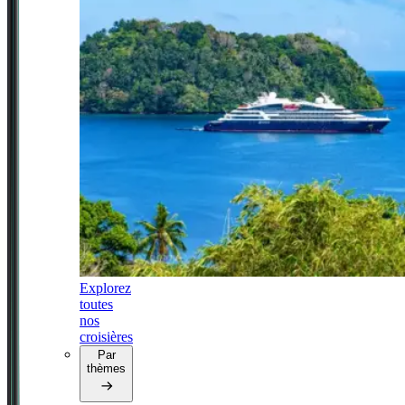
Explorez
toutes
nos
croisières
Par
thèmes