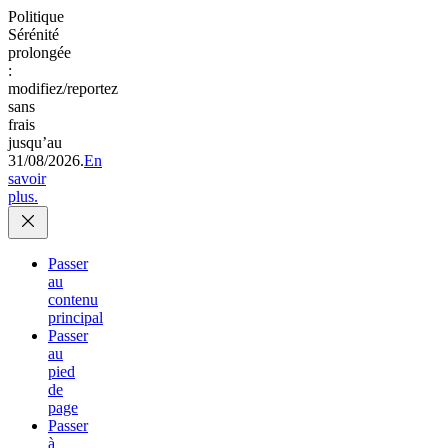
Politique
Sérénité
prolongée
:
modifiez/reportez
sans
frais
jusqu’au
31/08/2026.
En
savoir
plus.
Passer
au
contenu
principal
Passer
au
pied
de
page
Passer
à