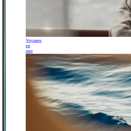
Voyages
en
mer