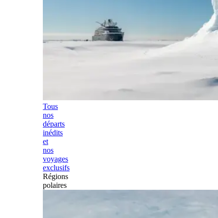
Tous
nos
départs
inédits
et
nos
voyages
exclusifs
Régions
polaires