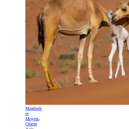
Maghreb
et
Moyen-
Orient