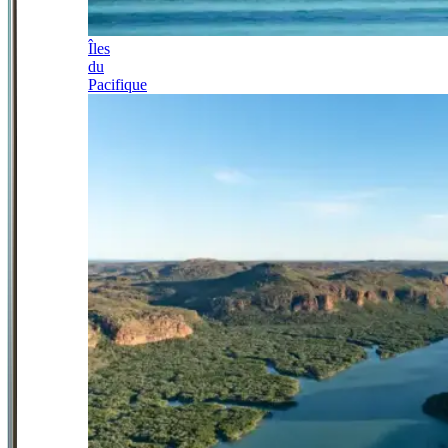
Îles
du
Pacifique