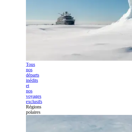
Tous
nos
départs
inédits
et
nos
voyages
exclusifs
Régions
polaires