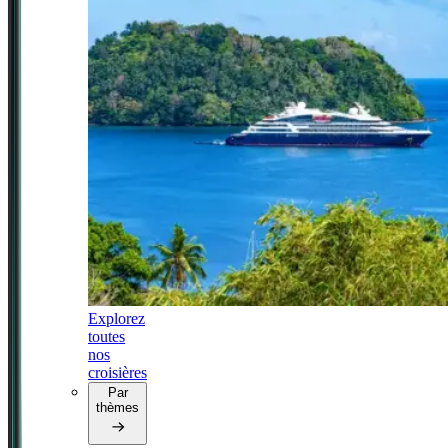
Explorez
toutes
nos
croisières
Par
thèmes