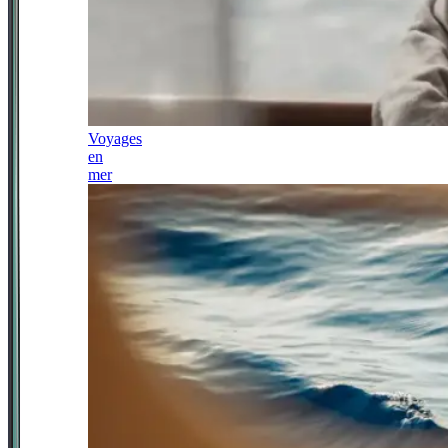
Voyages
en
mer