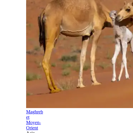
Maghreb
et
Moyen-
Orient