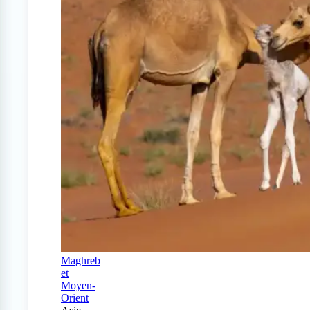
Maghreb
et
Moyen-
Orient