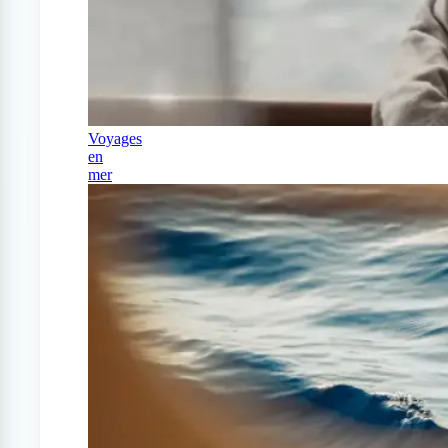
Voyages
en
mer