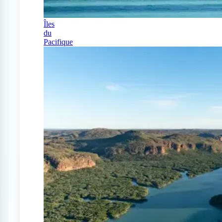
Îles
du
Pacifique