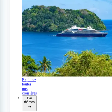
Explorez
toutes
nos
croisières
Par
thèmes