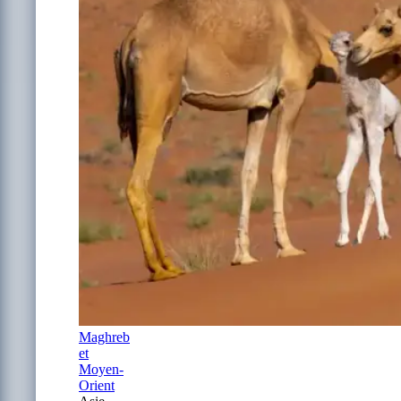
Maghreb
et
Moyen-
Orient