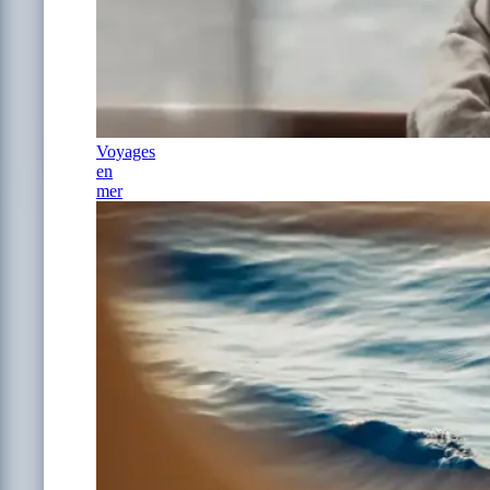
Voyages
en
mer