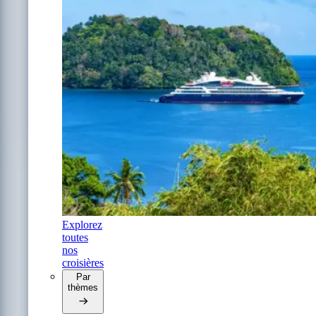
Explorez
toutes
nos
croisières
Par
thèmes