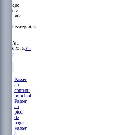
Politique
Sérénité
prolongée
:
modifiez/reportez
sans
frais
jusqu’au
31/08/2026.
En
savoir
plus.
Passer
au
contenu
principal
Passer
au
pied
de
page
Passer
à