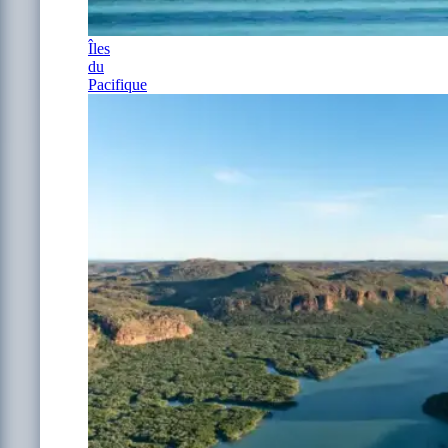
Îles
du
Pacifique