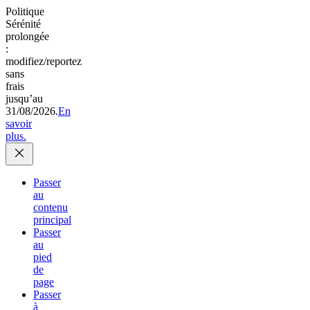
Politique
Sérénité
prolongée
:
modifiez/reportez
sans
frais
jusqu’au
31/08/2026.
En
savoir
plus.
Passer
au
contenu
principal
Passer
au
pied
de
page
Passer
à