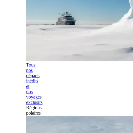
Tous
nos
départs
inédits
et
nos
voyages
exclusifs
Régions
polaires