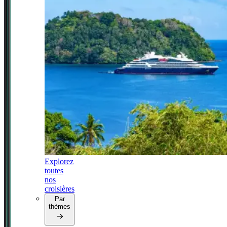
Explorez
toutes
nos
croisières
Par
thèmes