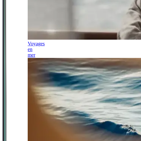
Voyages
en
mer