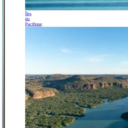
Îles
du
Pacifique