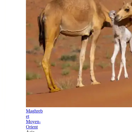
Maghreb
et
Moyen-
Orient