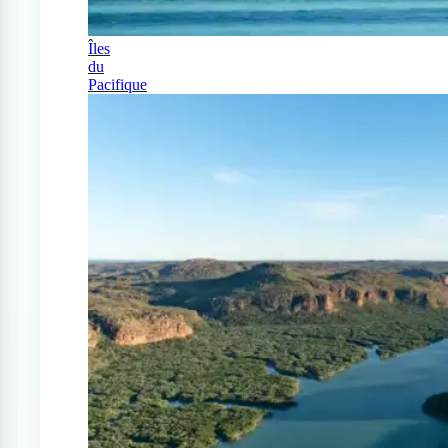
Îles
du
Pacifique