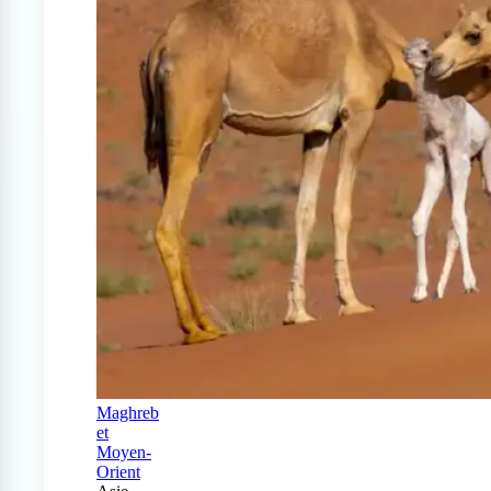
Maghreb
et
Moyen-
Orient