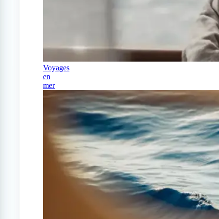
Voyages
en
mer