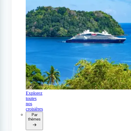
Explorez
toutes
nos
croisières
Par
thèmes