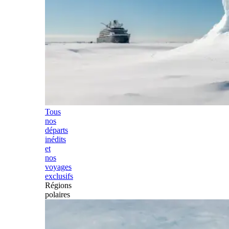
Tous
nos
départs
inédits
et
nos
voyages
exclusifs
Régions
polaires