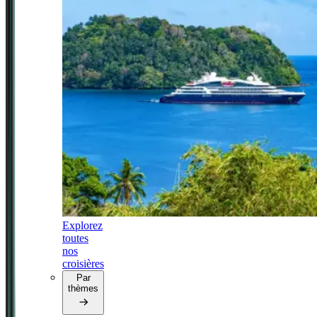
Explorez
toutes
nos
croisières
Par
thèmes