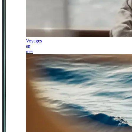
Voyages
en
mer