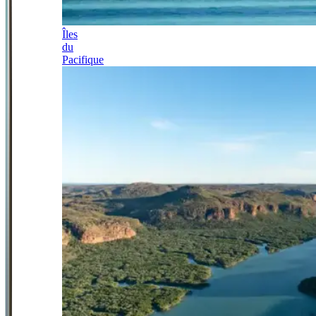
Îles
du
Pacifique