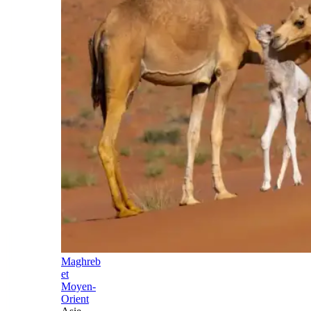
Maghreb
et
Moyen-
Orient