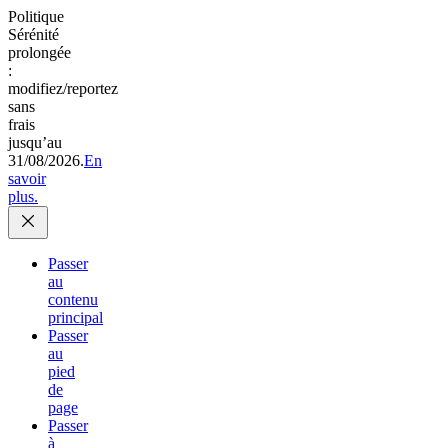
Politique
Sérénité
prolongée
:
modifiez/reportez
sans
frais
jusqu’au
31/08/2026.
En
savoir
plus.
Passer
au
contenu
principal
Passer
au
pied
de
page
Passer
à