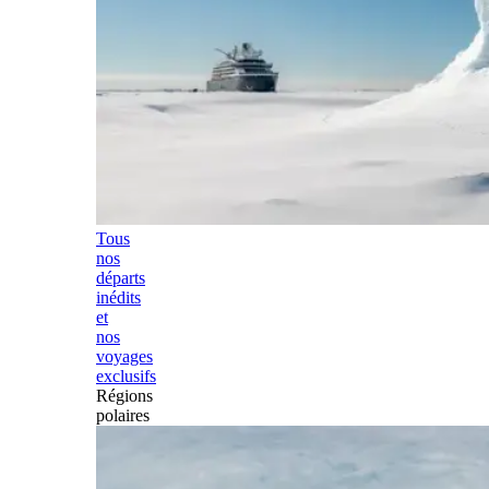
Tous
nos
départs
inédits
et
nos
voyages
exclusifs
Régions
polaires