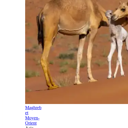
Maghreb
et
Moyen-
Orient