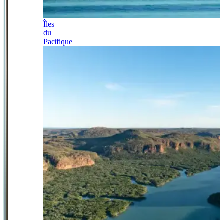
Îles
du
Pacifique