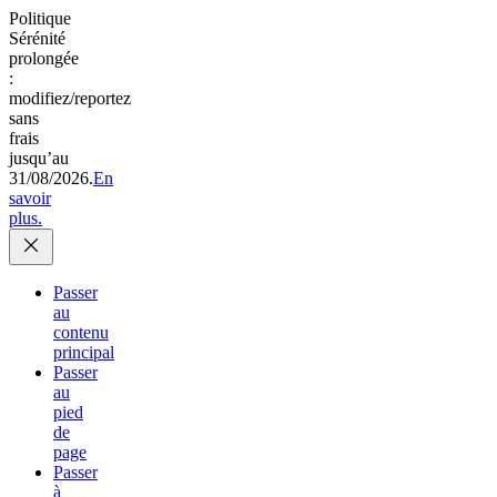
Politique
Sérénité
prolongée
:
modifiez/reportez
sans
frais
jusqu’au
31/08/2026.
En
savoir
plus.
Passer
au
contenu
principal
Passer
au
pied
de
page
Passer
à