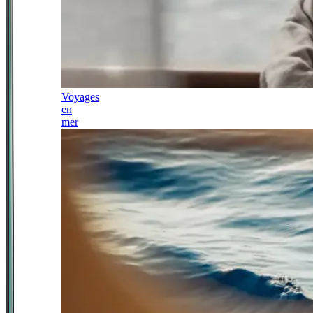
Voyages
en
mer