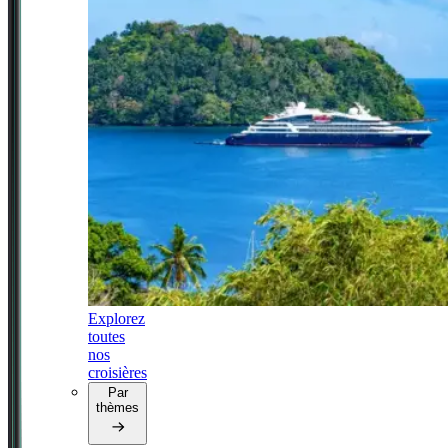
Explorez
toutes
nos
croisières
Par
thèmes