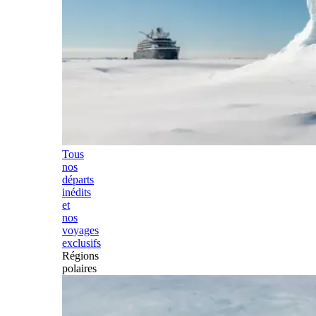
Tous
nos
départs
inédits
et
nos
voyages
exclusifs
Régions
polaires