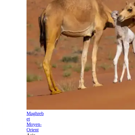
Maghreb
et
Moyen-
Orient