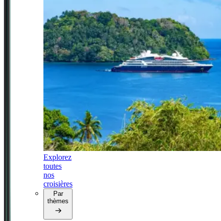
Explorez
toutes
nos
croisières
Par
thèmes