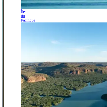
Îles
du
Pacifique