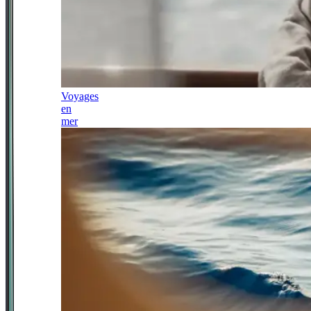
Voyages
en
mer