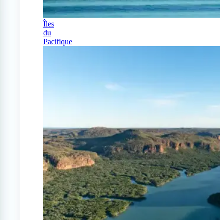
Îles
du
Pacifique