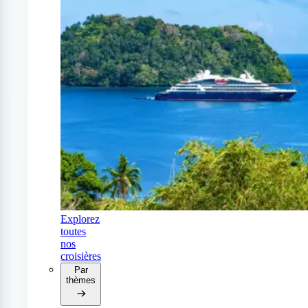
Explorez
toutes
nos
croisières
Par
thèmes