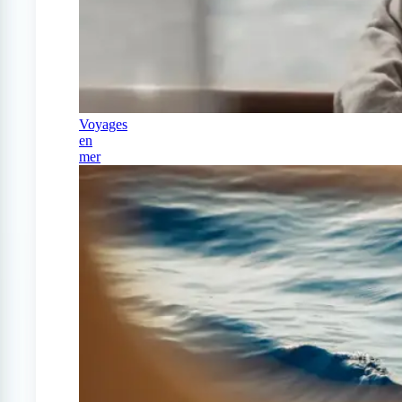
Voyages
en
mer