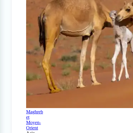
Maghreb
et
Moyen-
Orient