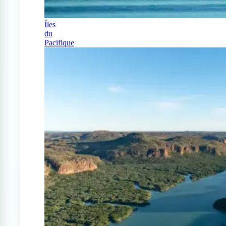
Îles
du
Pacifique