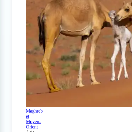
Maghreb
et
Moyen-
Orient