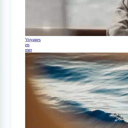
Voyages
en
mer