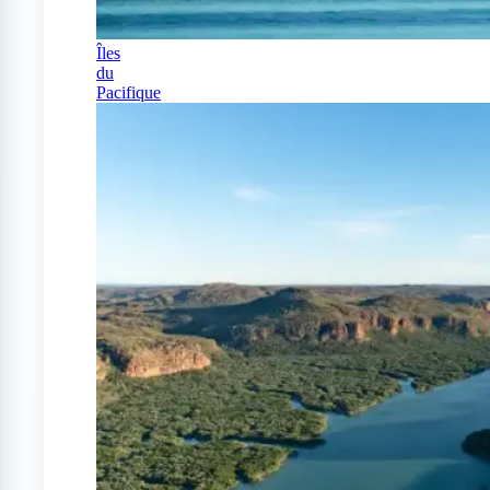
Îles
du
Pacifique