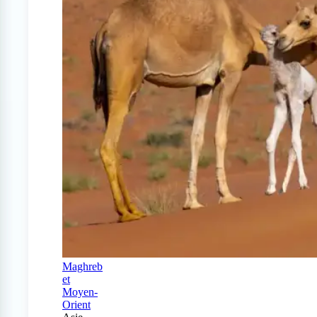
Maghreb
et
Moyen-
Orient