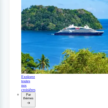
Explorez
toutes
nos
croisières
Par
thèmes