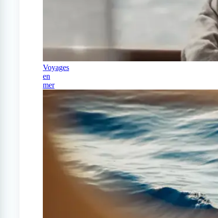
Voyages
en
mer