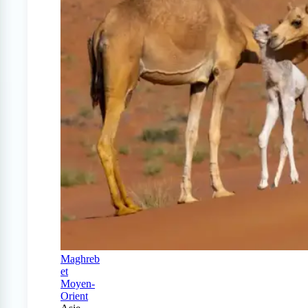
Maghreb
et
Moyen-
Orient