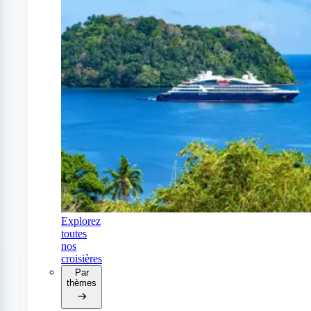
Explorez
toutes
nos
croisières
Par
thèmes