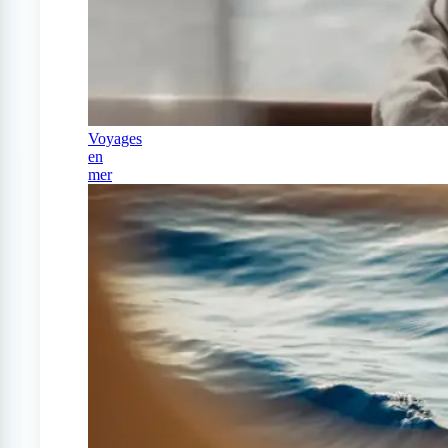
Voyages
en
mer