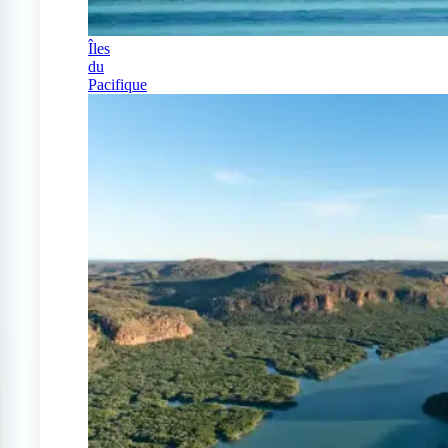
Îles
du
Pacifique