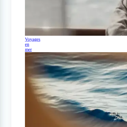
Voyages
en
mer