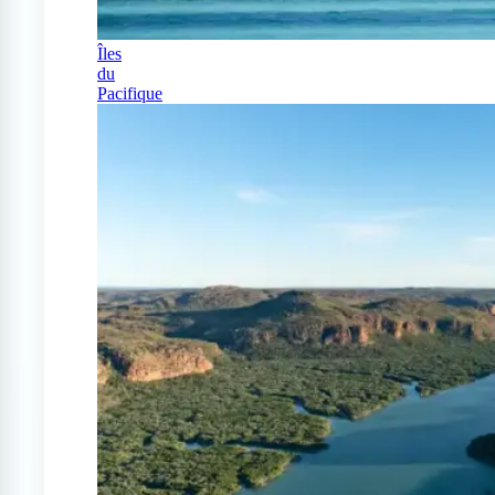
Îles
du
Pacifique