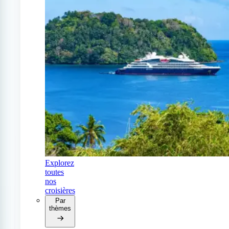
Explorez
toutes
nos
croisières
Par
thèmes