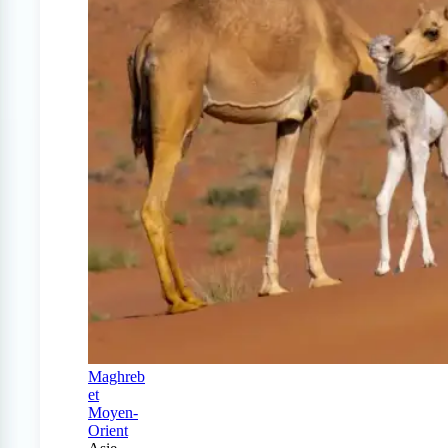
Maghreb
et
Moyen-
Orient