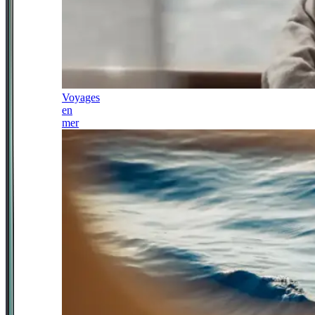
Voyages
en
mer