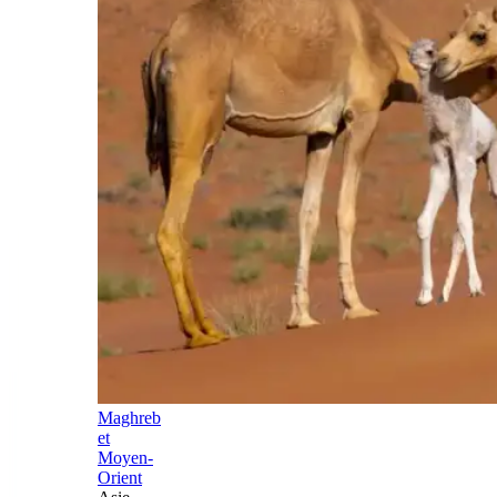
Maghreb
et
Moyen-
Orient