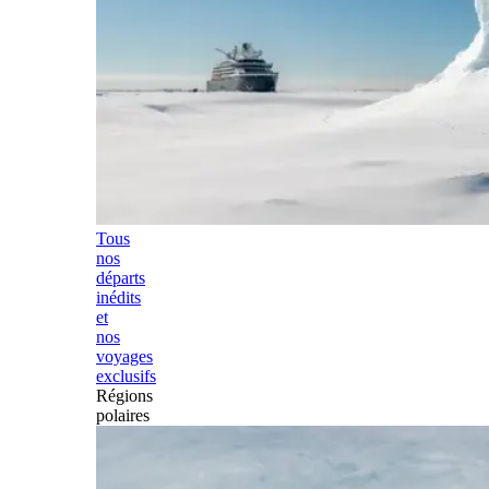
Tous
nos
départs
inédits
et
nos
voyages
exclusifs
Régions
polaires