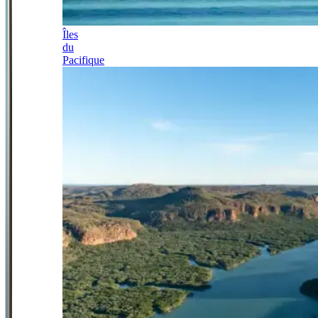
Îles
du
Pacifique