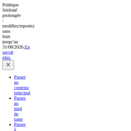
Politique
Sérénité
prolongée
:
modifiez/reportez
sans
frais
jusqu’au
31/08/2026.
En
savoir
plus.
Passer
au
contenu
principal
Passer
au
pied
de
page
Passer
à