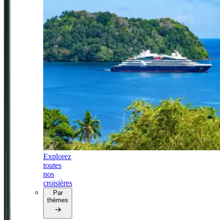
Explorez
toutes
nos
croisières
Par
thèmes