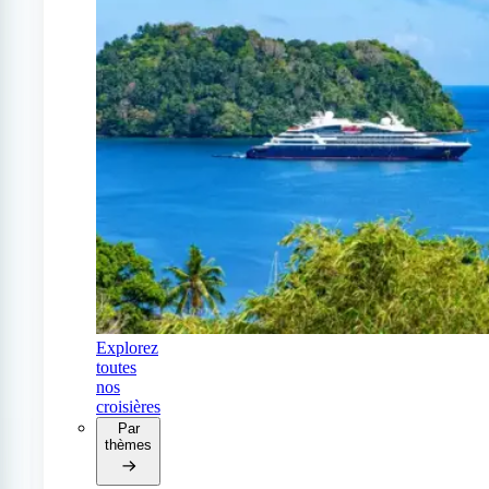
Explorez
toutes
nos
croisières
Par
thèmes