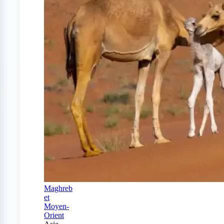
Maghreb
et
Moyen-
Orient