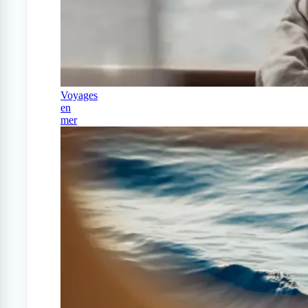
Voyages
en
mer