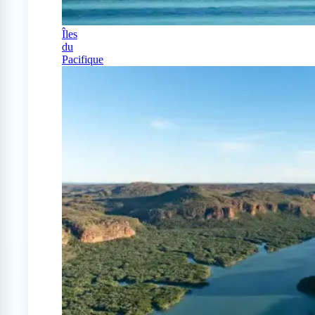
Îles
du
Pacifique