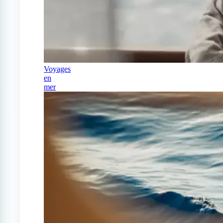
Voyages
en
mer