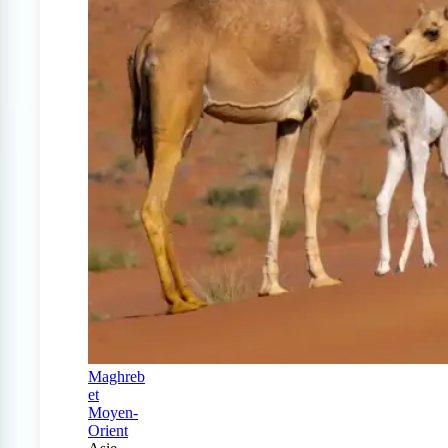
Maghreb
et
Moyen-
Orient