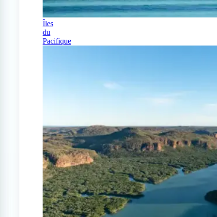
Îles
du
Pacifique