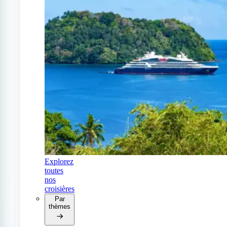
Explorez
toutes
nos
croisières
Par
thèmes