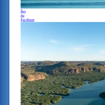
Îles
du
Pacifique