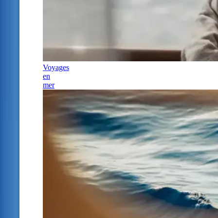
Voyages
en
mer