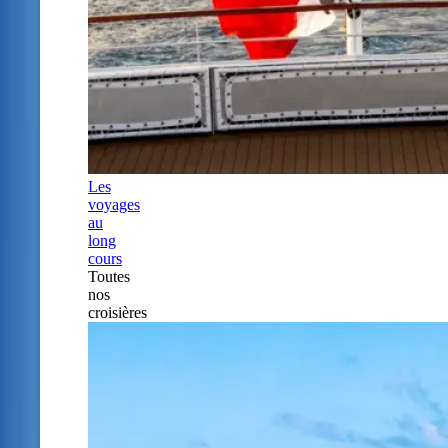
Les
voyages
au
long
cours
Toutes
nos
croisières