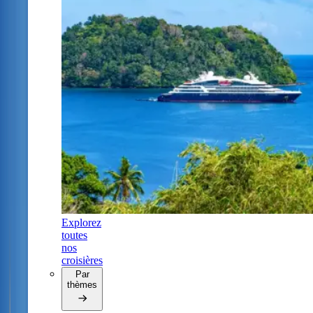
Explorez
toutes
nos
croisières
Par
thèmes