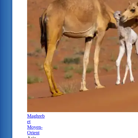
Maghreb
et
Moyen-
Orient