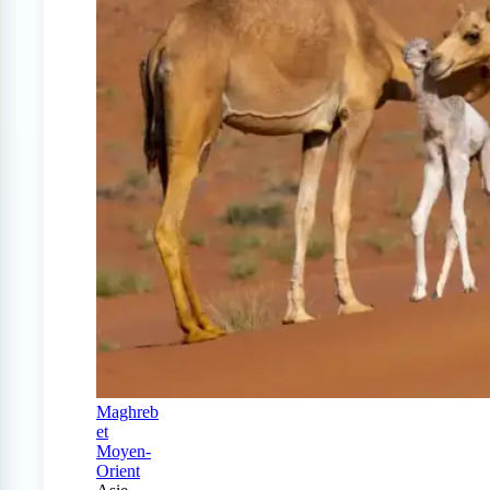
Maghreb
et
Moyen-
Orient