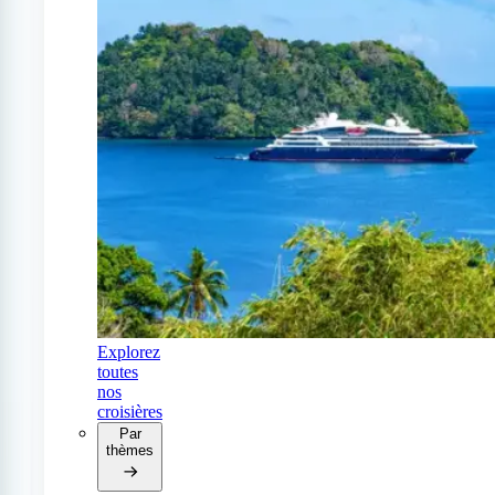
Explorez
toutes
nos
croisières
Par
thèmes