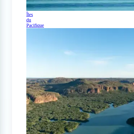
Îles
du
Pacifique