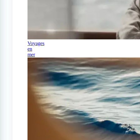
Voyages
en
mer