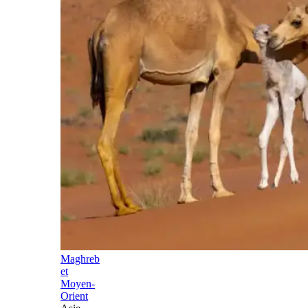
Maghreb
et
Moyen-
Orient