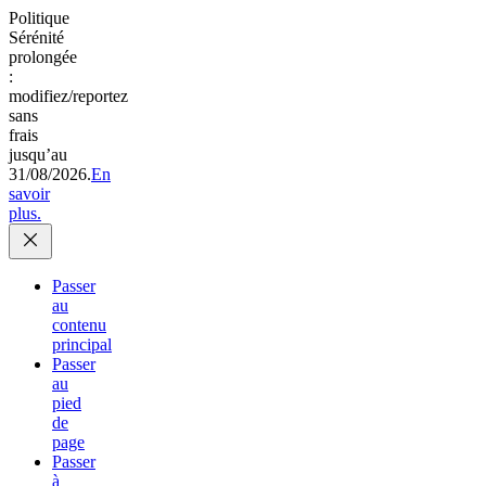
Politique
Sérénité
prolongée
:
modifiez/reportez
sans
frais
jusqu’au
31/08/2026.
En
savoir
plus.
Passer
au
contenu
principal
Passer
au
pied
de
page
Passer
à