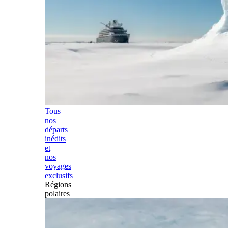
Tous
nos
départs
inédits
et
nos
voyages
exclusifs
Régions
polaires