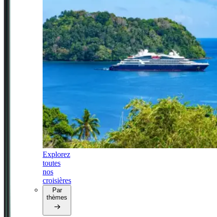
Explorez
toutes
nos
croisières
Par
thèmes