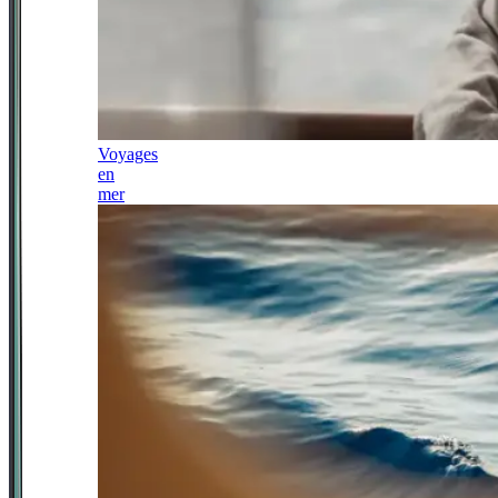
Voyages
en
mer