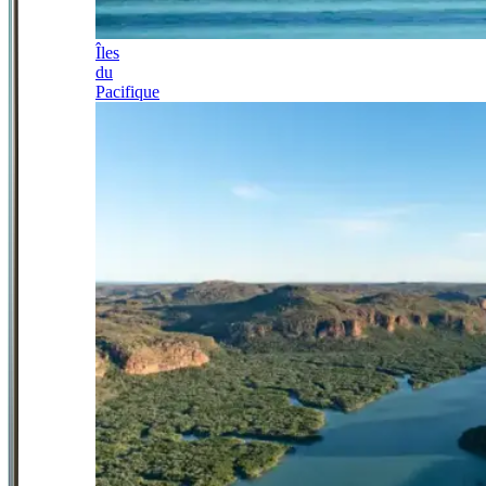
Îles
du
Pacifique