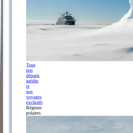
Tous
nos
départs
inédits
et
nos
voyages
exclusifs
Régions
polaires