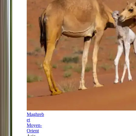
Maghreb
et
Moyen-
Orient