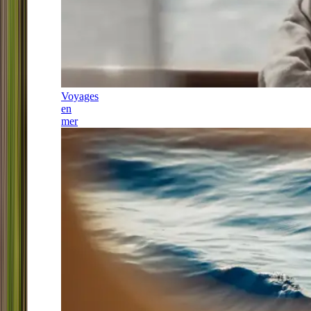
Voyages
en
mer