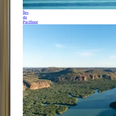
Îles
du
Pacifique