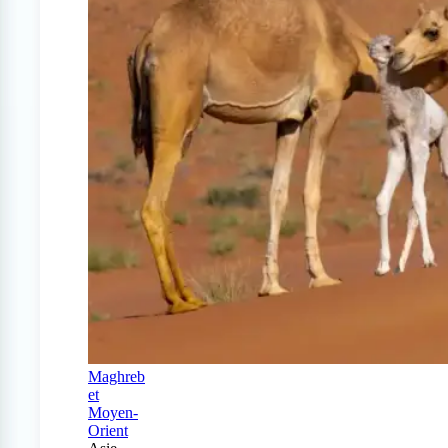
Maghreb
et
Moyen-
Orient