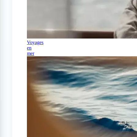
Voyages
en
mer