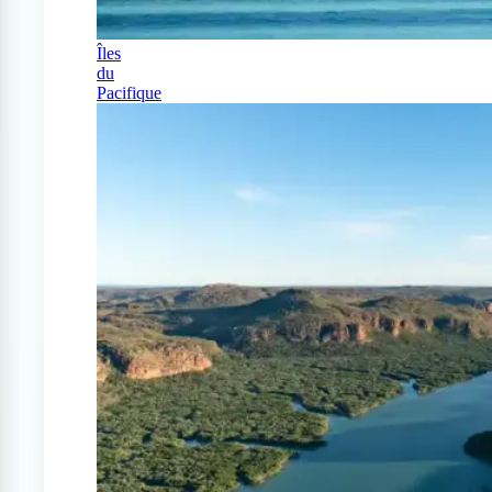
Îles
du
Pacifique