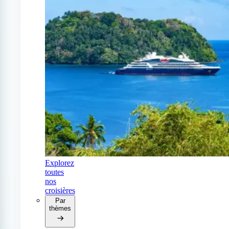
Explorez
toutes
nos
croisières
Par
thèmes