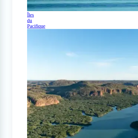
Îles
du
Pacifique