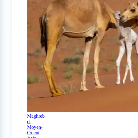
Maghreb
et
Moyen-
Orient