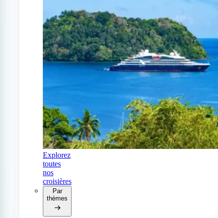
Explorez
toutes
nos
croisières
Par
thèmes