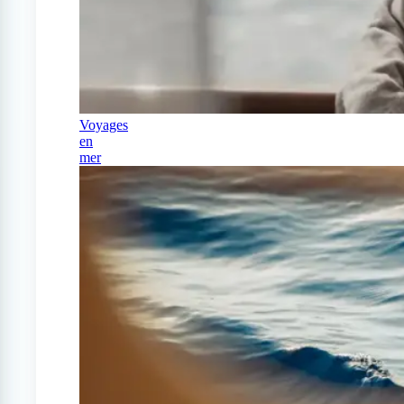
Voyages
en
mer