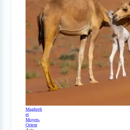
Maghreb
et
Moyen-
Orient