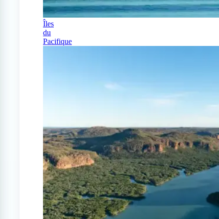
Îles
du
Pacifique