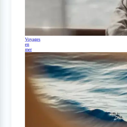
Voyages
en
mer