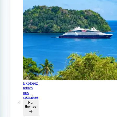
Explorez
toutes
nos
croisières
Par
thèmes