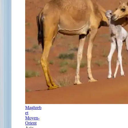
Maghreb
et
Moyen-
Orient