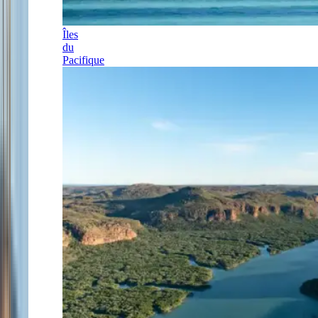
Îles
du
Pacifique