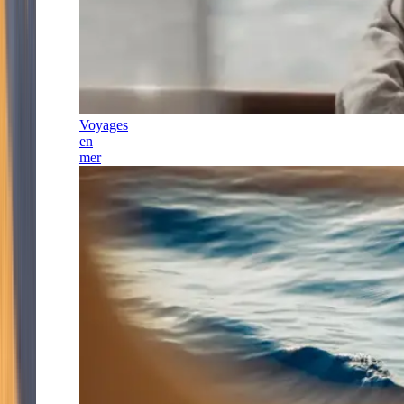
Voyages
en
mer