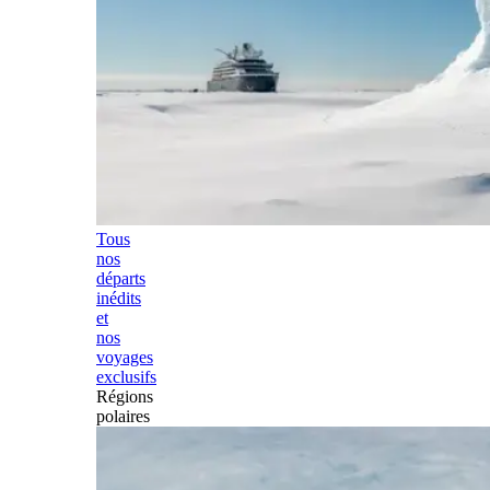
Tous
nos
départs
inédits
et
nos
voyages
exclusifs
Régions
polaires