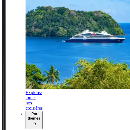
Explorez
toutes
nos
croisières
Par
thèmes