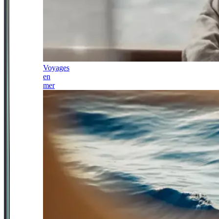
Voyages
en
mer