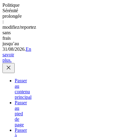
Politique
Sérénité
prolongée
:
modifiez/reportez
sans
frais
jusqu’au
31/08/2026.
En
savoir
plus.
Passer
au
contenu
principal
Passer
au
pied
de
page
Passer
à