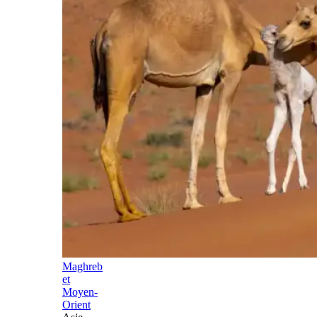
Maghreb
et
Moyen-
Orient