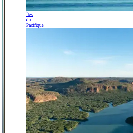
Îles
du
Pacifique